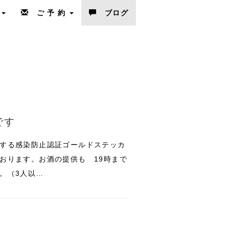
ム
ご 予 約
ブログ
です
する感染防止認証ゴールドステッカ
おります。お酒の提供も 19時まで
。（3人以…