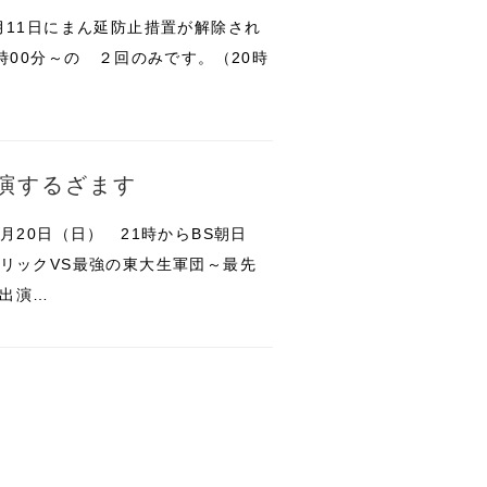
月11日にまん延防止措置が解除され
時00分～の ２回のみです。（20時
演するざます
月20日（日） 21時からBS朝日
マリックVS最強の東大生軍団～最先
出演…