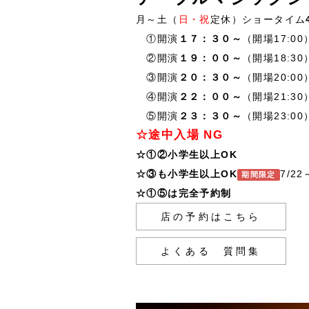
月～土（
日・祝
定休）ショータイム
①開演
１７：３０～
（開場17:00
②開演
１９：００～
（開場18:30
③開演
２０：３０～
（開場20:00
④開演
２２：００～
（開場21:30
⑤開演
２３：３０～
（開場23:00
☆途中入場 NG
☆①②小学生以上OK
☆③も小学生以上OK
7/22
期間限定
☆①⑤は完全予約制
店の予約はこちら
よくある 質問集