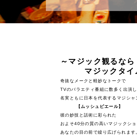
～マジック観るな
マジックタイ
奇抜なメークと軽妙なトークで
TVのバラエティ番組に数多く出演
名実ともに日本を代表するマジシャ
【ムッシュピエール】
彼の妙技と話術に彩られた
およそ40分の質の高いマジックシ
あなたの目の前で繰り広げられます