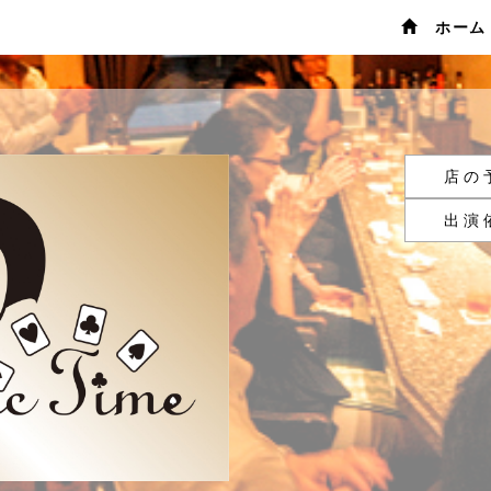
ホー
店の
出演