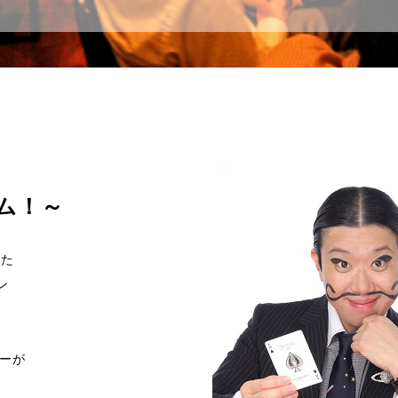
ら
ム！～
した
ン
ョーが
。