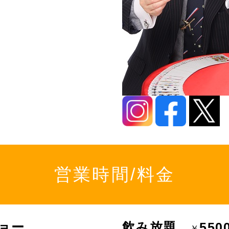
営業時間/料金
ョー
飲み放題
550
￥