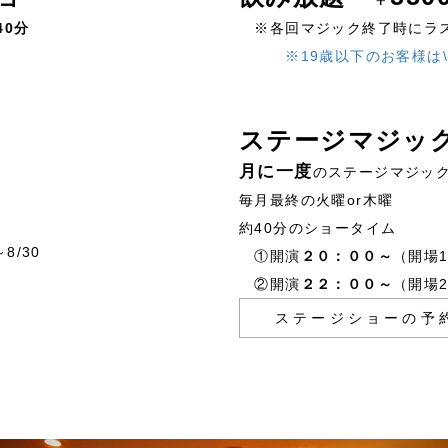
40分
※各回マジック終了時にラ
）
※19歳以下のお客様は\4
）
）
ステージマジッ
）
）
月に一度
のステージマジッ
毎月最終の火曜or木曜
約40分のショータイム
～8/30
①開演
２０：００～
（開場1
②開演
２２：００～
（開場2
ステージショーの予