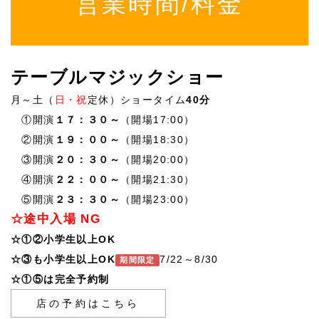
営業時間/料金
テーブルマジックショー
月～土（
日・祝
定休）ショータイム
40分
①開演
１７：３０～
（開場17:00）
②開演
１９：００～
（開場18:30）
③開演
２０：３０～
（開場20:00）
④開演
２２：００～
（開場21:30）
⑤開演
２３：３０～
（開場23:00）
☆途中入場 NG
☆①②小学生以上OK
☆③も小学生以上OK
7/22～8/30
期間限定
☆①⑤は完全予約制
店の予約はこちら